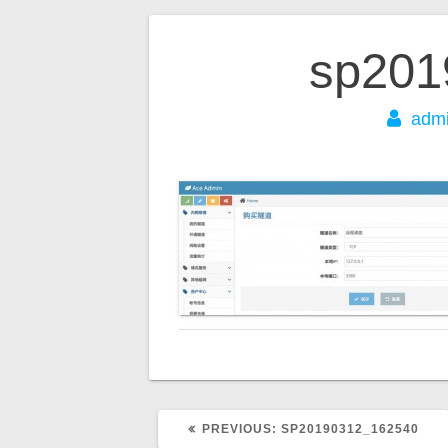
文
sp201
章
adm
导
航
PREVIOUS:
P
SP20190312_162540
R