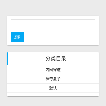
O
U
S
P
O
S
搜
T
索
:
：
分类目录
内网穿透
神奇盒子
默认