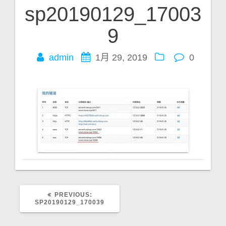
sp20190129_17003
文
9
章
admin
1月 29, 2019
0
导
航
PREVIOUS:
P
SP20190129_170039
R
E
V
I