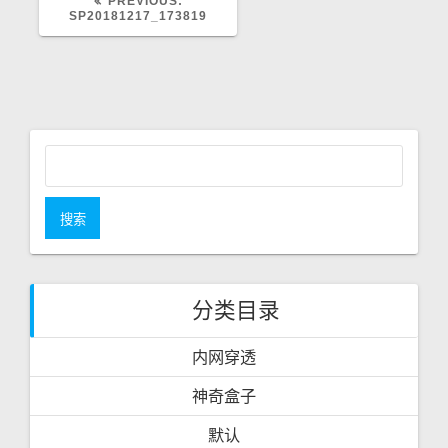
PREVIOUS:
P
SP20181217_173819
R
E
V
I
O
U
S
P
O
S
搜
T
索
:
：
分类目录
内网穿透
神奇盒子
默认