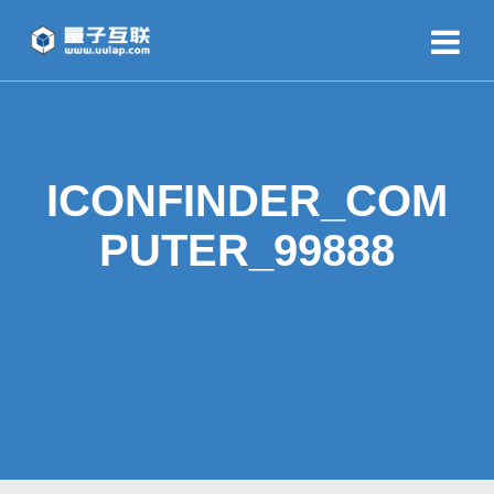
ICONFINDER_COM
PUTER_99888