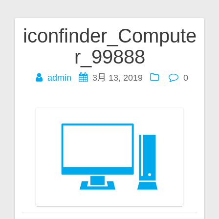
iconfinder_Compute
文
r_99888
章
admin
3月 13, 2019
0
导
航