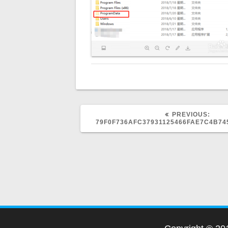
PREVIOUS:
P
79F0F736AFC37931125466FAE7C4B74
R
E
V
I
O
U
S
P
O
S
T
: