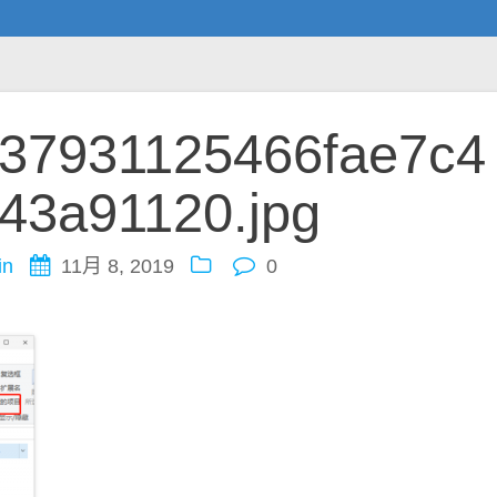
c37931125466fae7c4
43a91120.jpg
in
11月 8, 2019
0