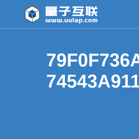
79F0F736
74543A91