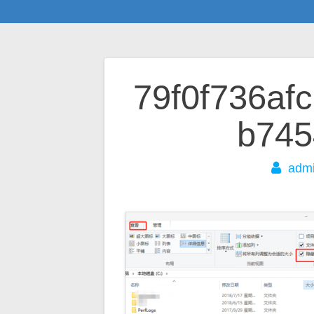
文
79f0f736af
章
b745
导
adm
航