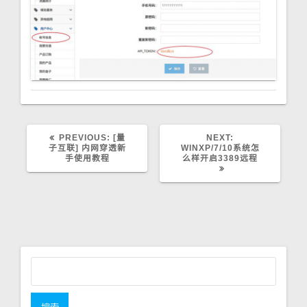
PREVIOUS:
P
[量
NEXT:
N
子互联] 内网穿透新
R
WINXP/7/10系统怎
E
手使用教程
E
么样开启3389远程
X
V
T
I
P
O
O
U
S
S
T
P
:
O
S
T
:
搜
索
：