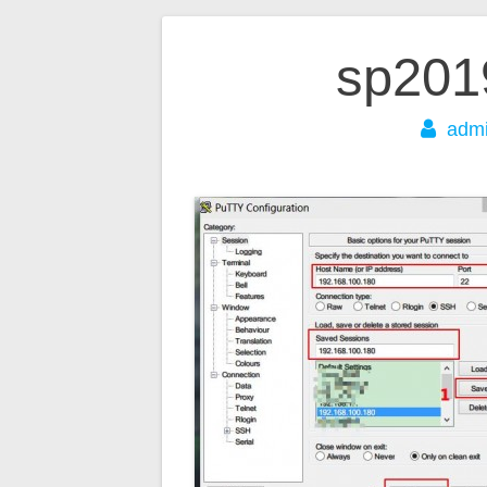
文
sp201
章
adm
导
航