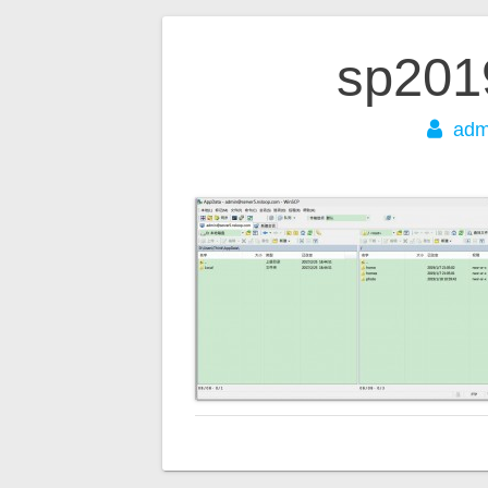
文
sp201
章
adm
导
航