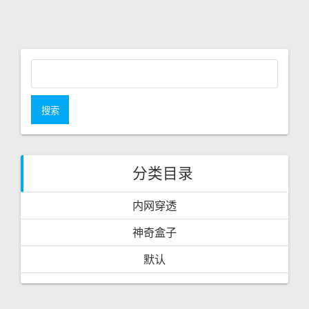
O
O
U
S
S
T
P
:
O
S
T
搜
:
索
：
分类目录
内网穿透
神奇盒子
默认