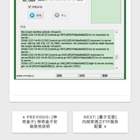
PREVIOUS:
P
[神
NEXT:
N
[量子互联]
奇盒子] 神奇盒子安
R
内网穿透之FTP服务
E
装使用说明
E
配置
X
V
T
I
P