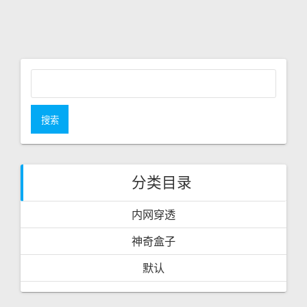
I
O
U
S
P
O
S
T
搜
:
索
：
分类目录
内网穿透
神奇盒子
默认