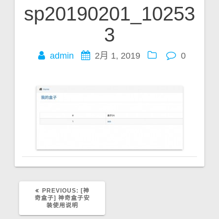
sp20190201_10253
文
3
章
admin
2月 1, 2019
0
导
航
PREVIOUS:
P
[神
奇盒子] 神奇盒子安
R
装使用说明
E
V